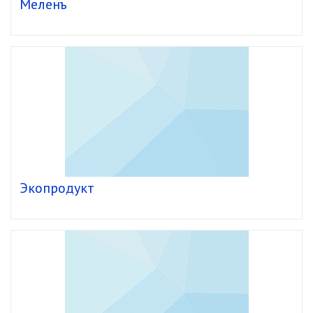
Меленъ
Экопродукт