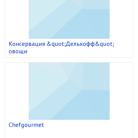
Консервация &quot;Делькофф&quot;
овощи
Chefgourmet