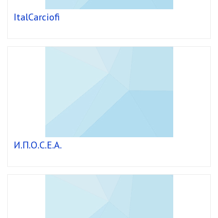
ItalCarciofi
И.П.О.С.Е.А.