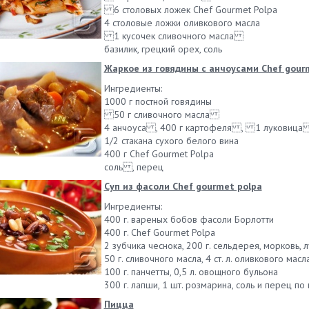
6 столовых ложек Chef Gourmet Polpa
4 столовые ложки оливкового масла
1 кусочек сливочного масла
базилик, грецкий орех, соль
Жаркое из говядины с анчоусами Chef gour
Ингредиенты:
1000 г постной говядины
50 г сливочного масла
4 анчоуса , 400 г картофеля , 1 луковиц
1/2 стакана сухого белого вина
400 г Chef Gourmet Polpa
соль , перец
Суп из фасоли Chef gourmet polpa
Ингредиенты:
400 г. вареных бобов фасоли Борлотти
400 г. Chef Gourmet Polpa
2 зубчика чеснока, 200 г. сельдерея, морковь, 
50 г. сливочного масла, 4 ст. л. оливкового масл
100 г. панчетты, 0,5 л. овощного бульона
300 г. лапши, 1 шт. розмарина, соль и перец по 
Пицца