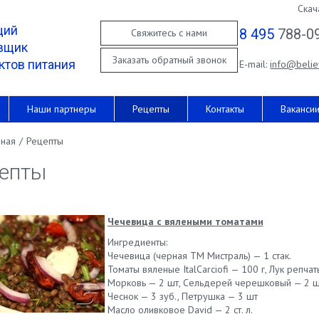
Скач
щий
8 495
788-0
Свяжитесь с нами
вщик
Заказать обратный звонок
ктов питания
E-mail:
info@belie
Наши партнеры
Рецепты
Контакты
Ваканси
вная
/
Рецепты
епты
Чечевица с вялеными томатами
Ингредиенты:
Чечевица (черная ТМ Мистраль) — 1 стак.
Томаты вяленые ItalCarciofi — 100 г, Лук репча
Морковь — 2 шт, Сельдерей черешковый — 2 ш
Чеснок — 3 зуб., Петрушка — 3 шт
Масло оливковое David — 2 ст. л.