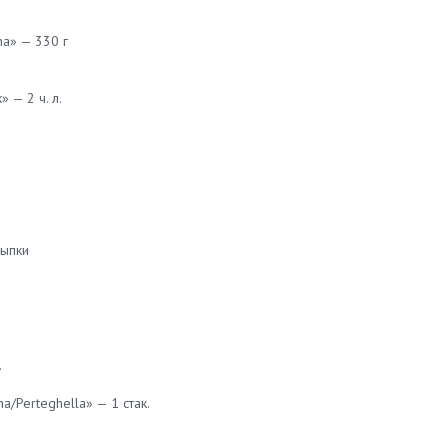
na» — 330 г
 — 2 ч. л.
сыпки
.
a/Perteghella» — 1 стак.