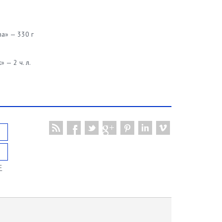
na» — 330 г
 — 2 ч. л.
F