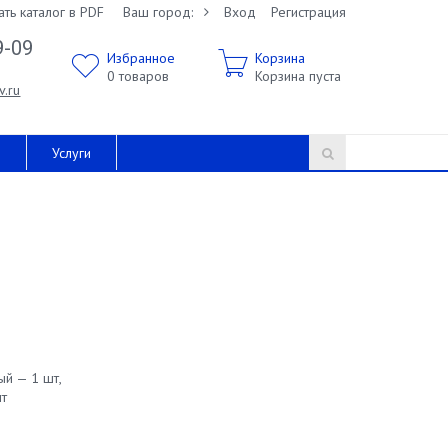
ать каталог в PDF
Ваш город:
Вход
Регистрация
9-09
Избранное
Корзина
0
товаров
Корзина пуста
v.ru
и
Услуги
тый — 1 шт,
т