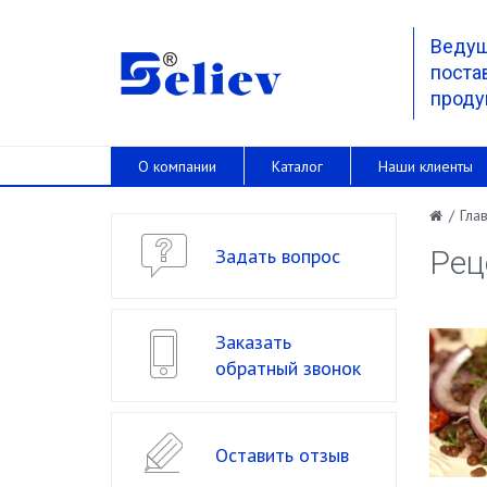
Веду
поста
проду
О компании
Каталог
Наши клиенты
/
Гла
Задать вопрос
Рец
Заказать
обратный звонок
Оставить отзыв