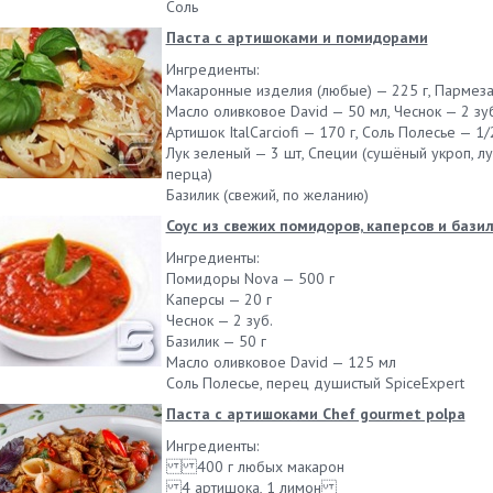
Соль
Паста с артишоками и помидорами
Ингредиенты:
Макаронные изделия (любые) — 225 г, Пармезан
Масло оливковое David — 50 мл, Чеснок — 2 зуб
Артишок ItalCarciofi — 170 г, Соль Полесье — 1/2
Лук зеленый — 3 шт, Специи (сушёный укроп, лу
перца)
Базилик (свежий, по желанию)
Соус из свежих помидоров, каперсов и бази
Ингредиенты:
Помидоры Nova — 500 г
Каперсы — 20 г
Чеснок — 2 зуб.
Базилик — 50 г
Масло оливковое David — 125 мл
Соль Полесье, перец душистый SpiceExpert
Паста с артишоками Chef gourmet polpa
Ингредиенты:
400 г любых макарон
4 артишока, 1 лимон