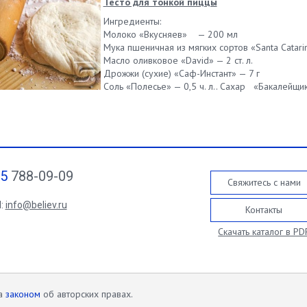
Тесто для тонкой пиццы
Ингредиенты:
Молоко «Вкусняев» — 200 мл
Мука пшеничная из мягких сортов «Santa Catari
Масло оливковое «David» — 2 ст. л.
Дрожжи (сухие) «Саф-Инстант» — 7 г
Соль «Полесье» — 0,5 ч. л.. Сахар «Бакалейщик»
95
788-09-09
Свяжитесь с нами
l:
info@believ.ru
Контакты
Скачать каталог в PD
на
законом
об авторских правах.