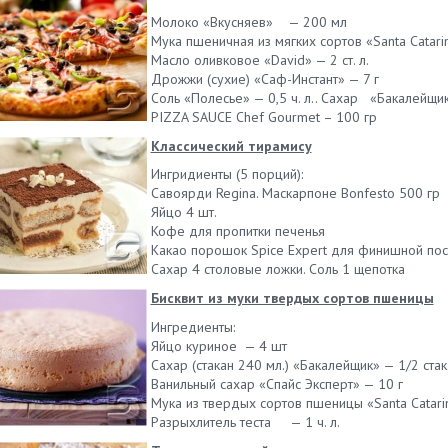
Молоко «Вкусняев» — 200 мл
Мука пшеничная из мягких сортов «Santa Catari
Масло оливковое «David» — 2 ст. л.
Дрожжи (сухие) «Саф-Инстант» — 7 г
Соль «Полесье» — 0,5 ч. л.. Сахар «Бакалейщик»
PIZZA SAUCE Chef Gourmet – 100 гр
Классический тирамису
Ингридиенты (5 порций):
Савоярди Regina. Маскарпоне Bonfesto 500 гр
Яйцо 4 шт.
Кофе для пропитки печенья
Какао порошок Spice Expert для финишной по
Сахар 4 столовые ложки. Соль 1 щепотка
Бисквит из муки твердых сортов пшеницы
Ингредиенты:
Яйцо куриное — 4 шт
Сахар (стакан 240 мл.) «Бакалейщик» — 1/2 стак
Ванильный сахар «Спайс Эксперт» — 10 г
Мука из твердых сортов пшеницы «Santa Catarin
Разрыхлитель теста — 1 ч. л.