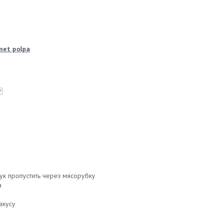
met polpa
а
лук пропустить через мясорубку
а
вкусу