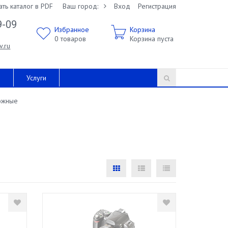
ать каталог в PDF
Ваш город:
Вход
Регистрация
9-09
Избранное
Корзина
0
товаров
Корзина пуста
v.ru
и
Услуги
ожные