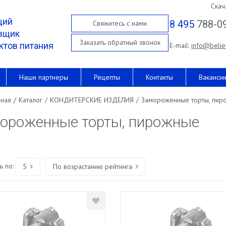
Скач
щий
8 495
788-0
Свяжитесь с нами
вщик
Заказать обратный звонок
ктов питания
E-mail:
info@belie
Наши партнеры
Рецепты
Контакты
Ваканси
вная
/
Каталог
/
КОНДИТЕРСКИЕ ИЗДЕЛИЯ
/
Замороженные торты, пир
ороженные торты, пирожные
 по:
5
По возрастанию рейтинга