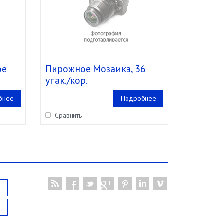
ое
Пирожное Мозаика, 36
упак./кор.
бнее
Подробнее
Сравнить