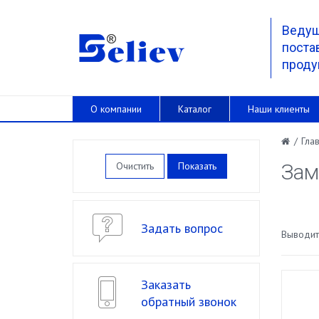
Веду
поста
проду
О компании
Каталог
Наши клиенты
/
Гла
Очистить
Зам
Задать вопрос
Выводить
Заказать
обратный звонок