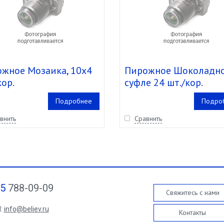
жное Мозаика, 10х4
Пирожное Шоколадн
кор.
суфле 24 шт./кор.
Подробнее
Подро
внить
Сравнить
95
788-09-09
Свяжитесь с нами
l:
info@believ.ru
Контакты