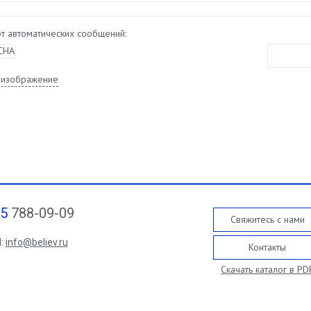
от автоматических сообщений:
 изображение
95
788-09-09
Свяжитесь с нами
l:
info@believ.ru
Контакты
Скачать каталог в PD