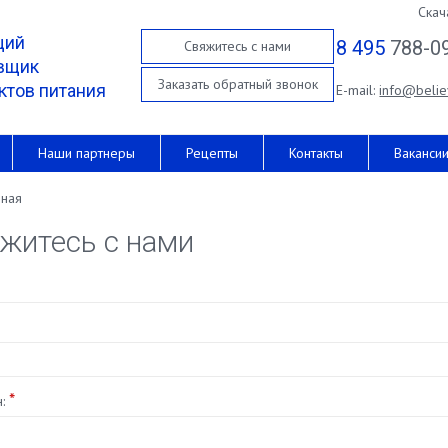
Скач
щий
8 495
788-0
Свяжитесь с нами
вщик
Заказать обратный звонок
ктов питания
E-mail:
info@belie
Наши партнеры
Рецепты
Контакты
Ваканси
вная
житесь с нами
*
н: