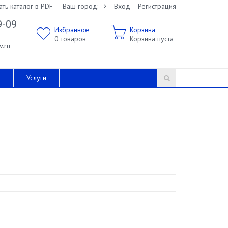
ать каталог в PDF
Ваш город:
Вход
Регистрация
9-09
Избранное
Корзина
0
товаров
Корзина пуста
v.ru
и
Услуги