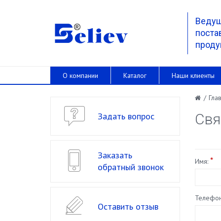
Веду
поста
проду
О компании
Каталог
Наши клиенты
/
Гла
Задать вопрос
Свя
Заказать
*
Имя:
обратный звонок
Телефо
Оставить отзыв