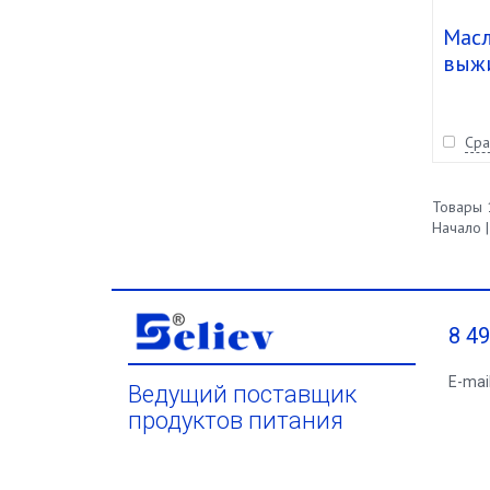
Масл
выжи
(1,3
шт.
Сра
Товары 1
Начало |
8 4
E-mai
Ведущий поставщик
продуктов питания