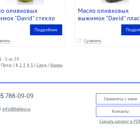
о оливковых
Масло оливковых
мок "David" стекло
выжимок "David" пла
75 кг/1000 мл) кор 12
(5.1 кг/5 л) кор. 2 шт.
Подробнее
Подро
внить
Сравнить
 - 5 из 39
 Пред. |
1
2
3
4
5
|
След.
|
Конец
95
788-09-09
Свяжитесь с нами
l:
info@believ.ru
Контакты
Скачать каталог в PD