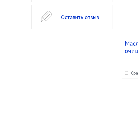
Оставить отзыв
Масл
очищ
Экст
холо
(4,9
Сра