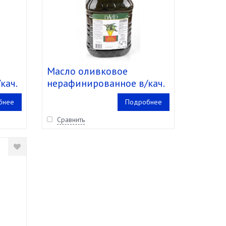
Масло оливковое
кач.
нерафинированное в/кач.
л)
"David" пл.б.(5,1 кг/5 л) уп.
бнее
Подробнее
2 шт.
Сравнить