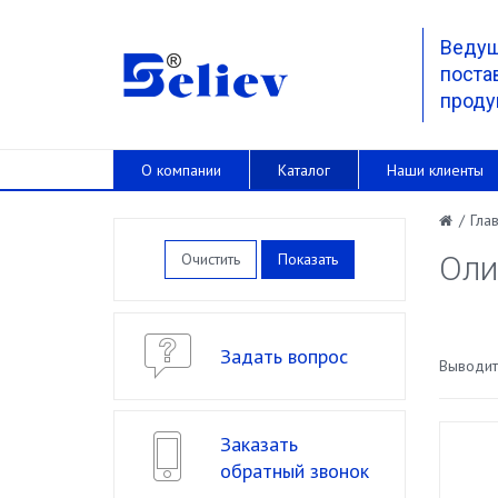
Веду
поста
проду
О компании
Каталог
Наши клиенты
/
Гла
Очистить
Оли
Задать вопрос
Выводить
Заказать
обратный звонок