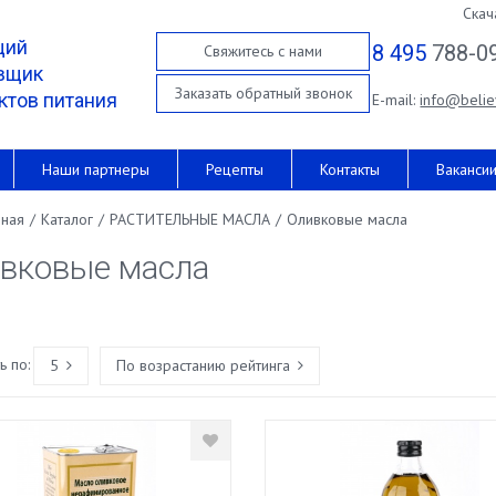
Скач
щий
8 495
788-0
Свяжитесь с нами
вщик
Заказать обратный звонок
ктов питания
E-mail:
info@belie
Наши партнеры
Рецепты
Контакты
Ваканси
вная
/
Каталог
/
РАСТИТЕЛЬНЫЕ МАСЛА
/
Оливковые масла
вковые масла
 по:
5
По возрастанию рейтинга