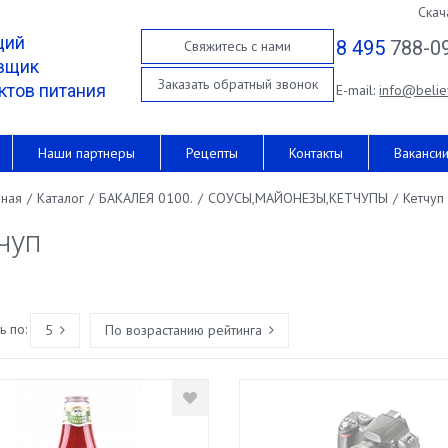
Скач
щий
8 495
788-0
Свяжитесь с нами
вщик
Заказать обратный звонок
ктов питания
E-mail:
info@belie
Наши партнеры
Рецепты
Контакты
Ваканси
вная
/
Каталог
/
БАКАЛЕЯ 0100.
/
СОУСЫ,МАЙОНЕЗЫ,КЕТЧУПЫ
/
Кетчуп
чуп
 по:
5
По возрастанию рейтинга