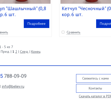
уп "Шашлычный" (0,8
Кетчуп "Чесночный" (0
р. 6 шт.
кор. 6 шт.
Подробнее
Подро
внить
Сравнить
 - 5 из 7
 Пред. |
1
2
|
След.
|
Конец
95
788-09-09
Свяжитесь с нами
l:
info@believ.ru
Контакты
Скачать каталог в PD