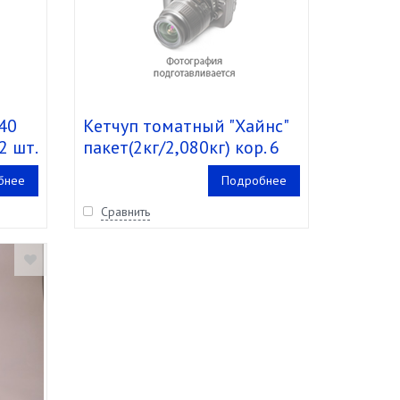
40
Кетчуп томатный "Хайнс"
12 шт.
пакет(2кг/2,080кг) кор. 6
шт.
бнее
Подробнее
Сравнить