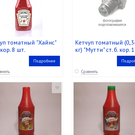
уп томатный "Хайнс"
Кетчуп томатный (0,3
 кор. 8 шт.
кг) "Мутти" ст. б. кор. 
Подробнее
Подро
внить
Сравнить