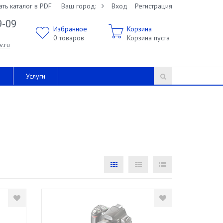
ать каталог в PDF
Ваш город:
Вход
Регистрация
9-09
Избранное
Корзина
0
товаров
Корзина пуста
v.ru
и
Услуги