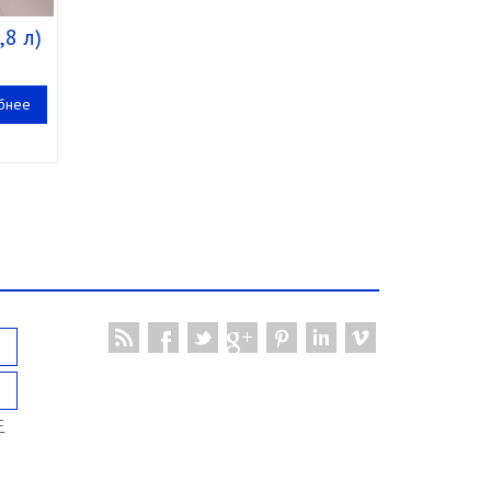
,8 л)
бнее
F