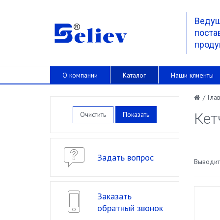
Веду
поста
проду
О компании
Каталог
Наши клиенты
/
Гла
Очистить
Кет
Задать вопрос
Выводить
Заказать
обратный звонок