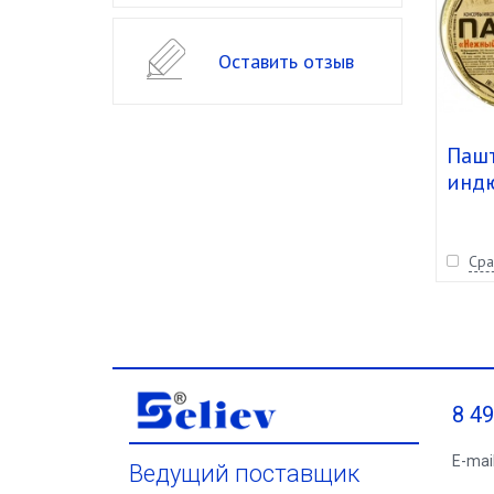
Оставить отзыв
Пашт
индю
(Бар
Сра
8 4
E-mai
Ведущий поставщик