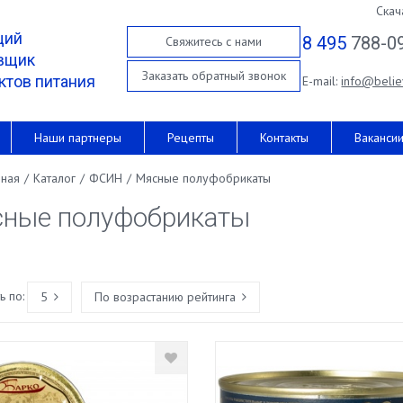
Скач
щий
8 495
788-0
Свяжитесь с нами
вщик
Заказать обратный звонок
ктов питания
E-mail:
info@belie
Наши партнеры
Рецепты
Контакты
Ваканси
вная
/
Каталог
/
ФСИН
/
Мясные полуфобрикаты
ные полуфобрикаты
 по:
5
По возрастанию рейтинга