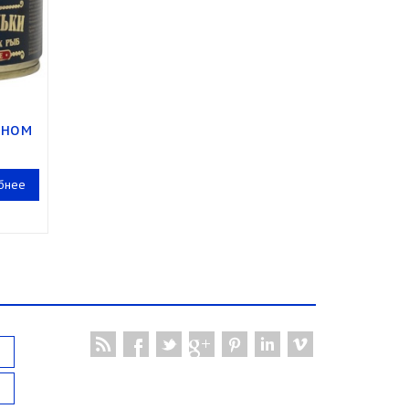
тном
бнее