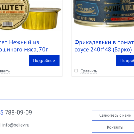
ет Нежный из
Фрикадельки в тома
шиного мяса, 70г
соусе 240г*48 (Барко)
ко)
Подробнее
Подро
внить
Сравнить
95
788-09-09
Свяжитесь с нами
l:
info@believ.ru
Контакты