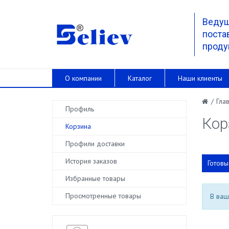
Веду
поста
проду
О компании
Каталог
Наши клиенты
/
Гла
Профиль
Кор
Корзина
Профили доставки
История заказов
Готовы
Избранные товары
Просмотренные товары
В ваш