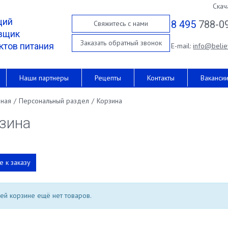
Скач
щий
8 495
788-0
Свяжитесь с нами
вщик
Заказать обратный звонок
ктов питания
E-mail:
info@belie
Наши партнеры
Рецепты
Контакты
Ваканси
вная
/
Персональный раздел
/
Корзина
зина
е к заказу
ей корзине ещё нет товаров.