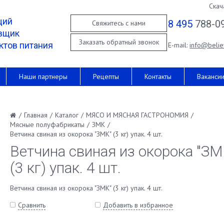
Скач
щий
8 495
788-0
Свяжитесь с нами
вщик
Заказать обратный звонок
ктов питания
E-mail:
info@belie
Наши партнеры
Рецепты
Контакты
Ваканси
/
Главная
/
Каталог
/
МЯСО И МЯСНАЯ ГАСТРОНОМИЯ
/
Мясные полуфабрикаты
/
ЗМК
/
Ветчина свиная из окорока "ЗМК" (3 кг) упак. 4 шт.
Ветчина свиная из окорока "ЗМ
(3 кг) упак. 4 шт.
Ветчина свиная из окорока "ЗМК" (3 кг) упак. 4 шт.
Сравнить
Добавить в избранное