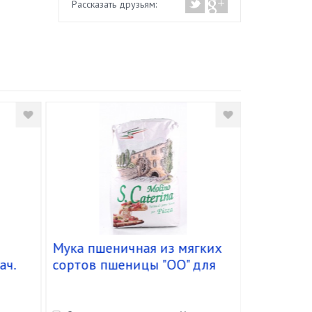
Рассказать друзьям:
Мука пшеничная из мягких
Початки 
ач.
сортов пшеницы "OO" для
"ДЕЛЬКОФ
)
пиццы "S. Caterina" (25 кг)
кор. 12 ш