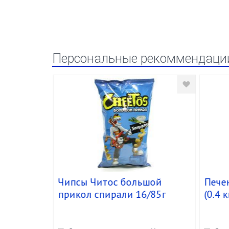
Персональные рекоммендаци
Нежный
Чипсы Читос большой
Печен
г/0,,947
прикол спирали 16/85г
(0.4 к