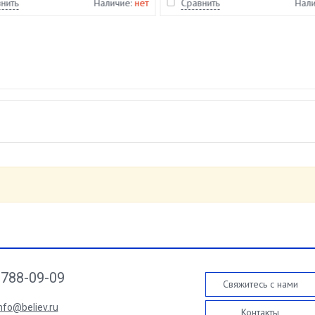
нить
Наличие:
нет
Сравнить
Нал
788-09-09
Свяжитесь с нами
nfo@believ.ru
Контакты