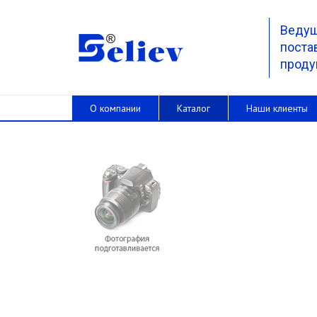
Веду
поста
проду
О компании
Каталог
Наши клиенты