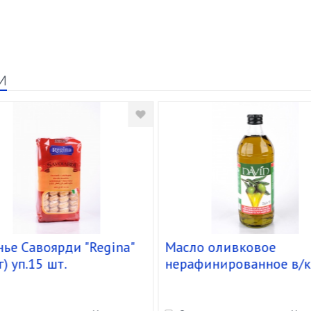
и
ье Савоярди "Regina"
Масло оливковое
г) уп.15 шт.
нерафинированное в/к
"David" ст.б.(1,480кг/1л
уп.12 шт